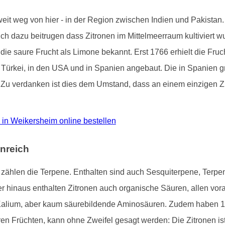
 weit weg von hier - in der Region zwischen Indien und Pakista
tlich dazu beitrugen dass Zitronen im Mittelmeerraum kultiviert 
 die saure Frucht als Limone bekannt. Erst 1766 erhielt die Fru
der Türkei, in den USA und in Spanien angebaut. Die in Spanien
. Zu verdanken ist dies dem Umstand, dass an einem einzigen Zi
ro in Weikersheim online bestellen
nreich
ne zählen die Terpene. Enthalten sind auch Sesquiterpene, Terp
hinaus enthalten Zitronen auch organische Säuren, allen voran
Kalium, aber kaum säurebildende Aminosäuren. Zudem haben 1
ren Früchten, kann ohne Zweifel gesagt werden: Die Zitronen i