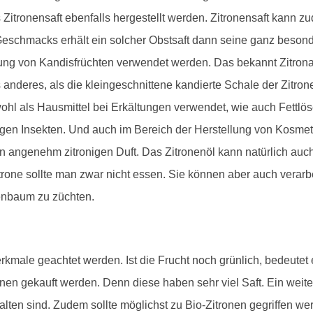
 Zitronensaft ebenfalls hergestellt werden. Zitronensaft kann z
eschmacks erhält ein solcher Obstsaft dann seine ganz besond
ung von Kandisfrüchten verwendet werden. Das bekannt Zitronat,
 anderes, als die kleingeschnittene kandierte Schale der Zitron
owohl als Hausmittel bei Erkältungen verwendet, wie auch Fettlö
gegen Insekten. Und auch im Bereich der Herstellung von Kosme
en angenehm zitronigen Duft. Das Zitronenöl kann natürlich a
trone sollte man zwar nicht essen. Sie können aber auch verar
enbaum zu züchten.
kmale geachtet werden. Ist die Frucht noch grünlich, bedeutet es
ronen gekauft werden. Denn diese haben sehr viel Saft. Ein weite
en sind. Zudem sollte möglichst zu Bio-Zitronen gegriffen wer